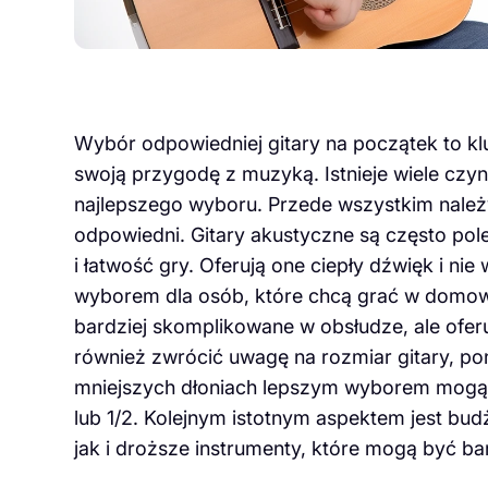
Wybór odpowiedniej gitary na początek to k
swoją przygodę z muzyką. Istnieje wiele cz
najlepszego wyboru. Przede wszystkim należy 
odpowiedni. Gitary akustyczne są często pol
i łatwość gry. Oferują one ciepły dźwięk i n
wyborem dla osób, które chcą grać w domowy
bardziej skomplikowane w obsłudze, ale ofer
również zwrócić uwagę na rozmiar gitary, p
mniejszych dłoniach lepszym wyborem mogą b
lub 1/2. Kolejnym istotnym aspektem jest bu
jak i droższe instrumenty, które mogą być b