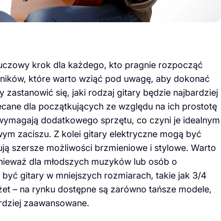
luczowy krok dla każdego, kto pragnie rozpocząć
ynników, które warto wziąć pod uwagę, aby dokonać
zastanowić się, jaki rodzaj gitary będzie najbardziej
ecane dla początkujących ze względu na ich prostotę
ie wymagają dodatkowego sprzętu, co czyni je idealnym
m zaciszu. Z kolei gitary elektryczne mogą być
ują szersze możliwości brzmieniowe i stylowe. Warto
onieważ dla młodszych muzyków lub osób o
yć gitary w mniejszych rozmiarach, takie jak 3/4
dżet – na rynku dostępne są zarówno tańsze modele,
ardziej zaawansowane.