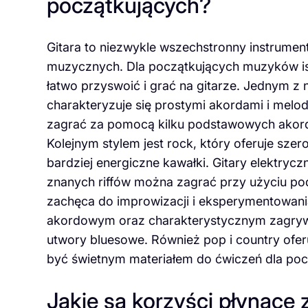
początkujących?
Gitara to niezwykle wszechstronny instrumen
muzycznych. Dla początkujących muzyków is
łatwo przyswoić i grać na gitarze. Jednym z n
charakteryzuje się prostymi akordami i mel
zagrać za pomocą kilku podstawowych akordó
Kolejnym stylem jest rock, który oferuje sze
bardziej energiczne kawałki. Gitary elektryc
znanych riffów można zagrać przy użyciu pods
zachęca do improwizacji i eksperymentowan
akordowym oraz charakterystycznym zagryw
utwory bluesowe. Również pop i country ofer
być świetnym materiałem do ćwiczeń dla poc
Jakie są korzyści płynące z