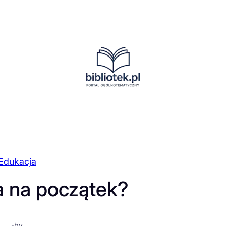
Edukacja
a na początek?
·
by