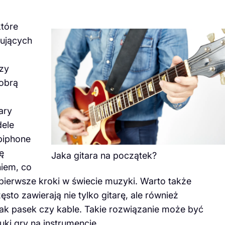
które
kujących
czy
dobrą
ary
ele
Epiphone
ię
Jaka gitara na początek?
iem, co
 pierwsze kroki w świecie muzyki. Warto także
sto zawierają nie tylko gitarę, ale również
ak pasek czy kable. Takie rozwiązanie może być
uki gry na instrumencie.