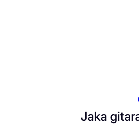
Przejdź
do
treści
Jaka gitar