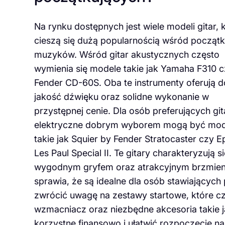
Na rynku dostępnych jest wiele modeli gitar, 
cieszą się dużą popularnością wśród począt
muzyków. Wśród gitar akustycznych często
wymienia się modele takie jak Yamaha F310 
Fender CD-60S. Oba te instrumenty oferują 
jakość dźwięku oraz solidne wykonanie w
przystępnej cenie. Dla osób preferujących git
elektryczne dobrym wyborem mogą być mod
takie jak Squier by Fender Stratocaster czy 
Les Paul Special II. Te gitary charakteryzują s
wygodnym gryfem oraz atrakcyjnym brzmien
sprawia, że są idealne dla osób stawiających
zwrócić uwagę na zestawy startowe, które czę
wzmacniacz oraz niezbędne akcesoria takie j
korzystne finansowo i ułatwić rozpoczęcie na