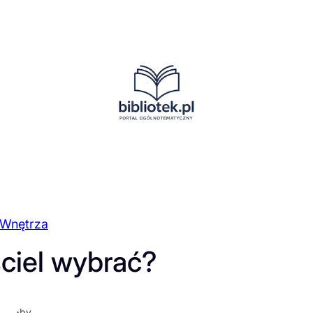
Wnętrza
ciel wybrać?
·
by