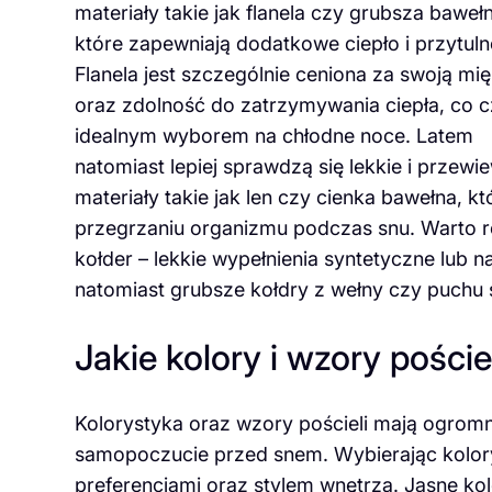
materiały takie jak flanela czy grubsza baweł
które zapewniają dodatkowe ciepło i przytuln
Flanela jest szczególnie ceniona za swoją mi
oraz zdolność do zatrzymywania ciepła, co cz
idealnym wyborem na chłodne noce. Latem
natomiast lepiej sprawdzą się lekkie i przewi
materiały takie jak len czy cienka bawełna, 
przegrzaniu organizmu podczas snu. Warto 
kołder – lekkie wypełnienia syntetyczne lub 
natomiast grubsze kołdry z wełny czy puchu 
Jakie kolory i wzory poście
Kolorystyka oraz wzory pościeli mają ogromn
samopoczucie przed snem. Wybierając kolory 
preferencjami oraz stylem wnętrza. Jasne ko