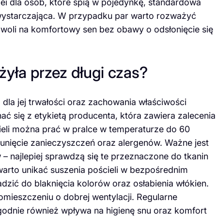
i dla osób, które śpią w pojedynkę, standardowa
ystarczająca. W przypadku par warto rozważyć
woli na komfortowy sen bez obawy o odsłonięcie się
żyła przez długi czas?
 dla jej trwałości oraz zachowania właściwości
 się z etykietą producenta, która zawiera zalecenia
ieli można prać w pralce w temperaturze do 60
sunięcie zanieczyszczeń oraz alergenów. Ważne jest
 najlepiej sprawdzą się te przeznaczone do tkanin
warto unikać suszenia pościeli w bezpośrednim
zić do blaknięcia kolorów oraz osłabienia włókien.
pomieszczeniu o dobrej wentylacji. Regularne
ygodnie również wpływa na higienę snu oraz komfort