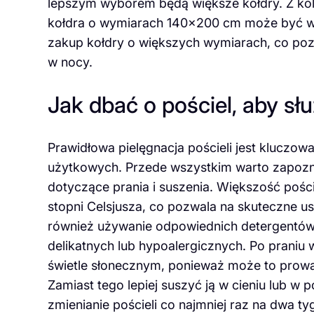
lepszym wyborem będą większe kołdry. Z kole
kołdra o wymiarach 140×200 cm może być w
zakup kołdry o większych wymiarach, co poz
w nocy.
Jak dbać o pościel, aby słu
Prawidłowa pielęgnacja pościeli jest kluczowa
użytkowych. Przede wszystkim warto zapoznać
dotyczące prania i suszenia. Większość pośc
stopni Celsjusza, co pozwala na skuteczne u
również używanie odpowiednich detergentów –
delikatnych lub hypoalergicznych. Po praniu 
świetle słonecznym, ponieważ może to prowad
Zamiast tego lepiej suszyć ją w cieniu lub w 
zmienianie pościeli co najmniej raz na dwa t