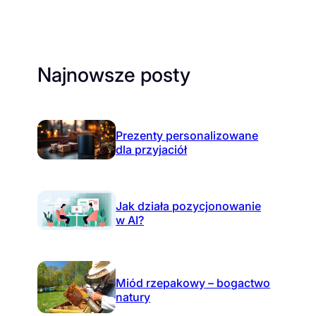
Najnowsze posty
Prezenty personalizowane
dla przyjaciół
Jak działa pozycjonowanie
w AI?
Miód rzepakowy – bogactwo
natury