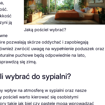
na,
ość.
ękkość
yni ją
Jaką pościel wybrać?
ewne
które pozwalają skórze oddychać i zapobiegają
również zwrócić uwagę na wypełnienie poduszek oraz
naturalne puchowe będą odpowiednie na lato,
sprawdzą się zimą.
li wybrać do sypialni?
y wpływ na atmosferę w sypialni oraz nasze
pościeli warto kierować się osobistymi
lory takie jak biel czy pastele mogą wprowadzać