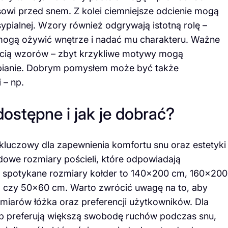
ksowi przed snem. Z kolei ciemniejsze odcienie mogą
sypialnej. Wzory również odgrywają istotną rolę –
 mogą ożywić wnętrze i nadać mu charakteru. Ważne
ością wzorów – zbyt krzykliwe motywy mogą
pianie. Dobrym pomysłem może być także
 – np.
dostępne i jak je dobrać?
kluczowy dla zapewnienia komfortu snu oraz estetyki
rdowe rozmiary pościeli, które odpowiadają
 spotykane rozmiary kołder to 140×200 cm, 160×200
czy 50×60 cm. Warto zwrócić uwagę na to, aby
iarów łóżka oraz preferencji użytkowników. Dla
lub preferują większą swobodę ruchów podczas snu,