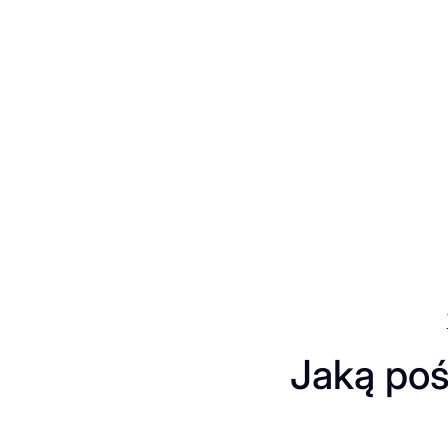
Przejdź
do
treści
Jaką poś