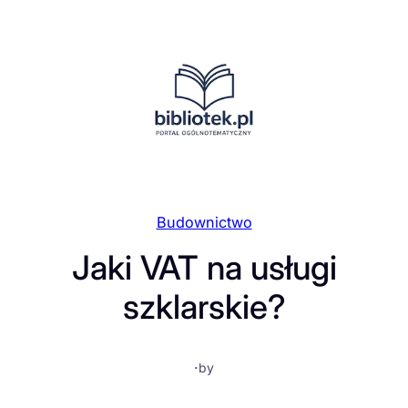
Przejdź
do
treści
Budownictwo
Jaki VAT na usługi
szklarskie?
·
by