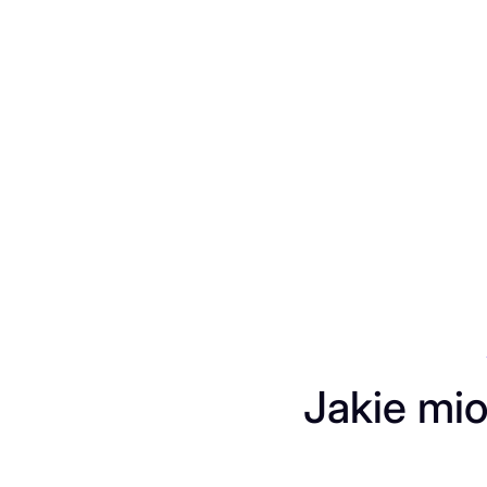
Przejdź
do
treści
Jakie mi