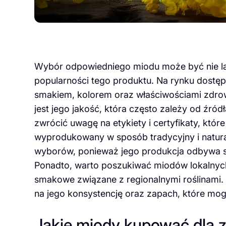
Wybór odpowiedniego miodu może być nie l
popularności tego produktu. Na rynku dostępn
smakiem, kolorem oraz właściwościami zdr
jest jego jakość, która często zależy od źró
zwrócić uwagę na etykiety i certyfikaty, któ
wyprodukowany w sposób tradycyjny i natural
wyborów, ponieważ jego produkcja odbywa si
Ponadto, warto poszukiwać miodów lokalnych,
smakowe związane z regionalnymi roślinami.
na jego konsystencję oraz zapach, które mo
Jakie miody kupować dla z