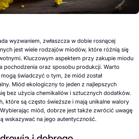
ada wyzwaniem, zwłaszcza w dobie rosnącej
ych jest wiele rodzajów miodów, które różnią się
owotnymi. Kluczowym aspektem przy zakupie miodu
dła pochodzenia oraz sposobu produkcji. Warto
re mogą świadczyć o tym, że miód został
ny. Miód ekologiczny to jeden z najlepszych
ę bez użycia chemikaliów i sztucznych dodatków.
 które są często świeższe i mają unikalne walory
 Wybierając miód, dobrze jest także zwrócić uwagę
gą wskazywać na jego autentyczność.
drowia i dobrego