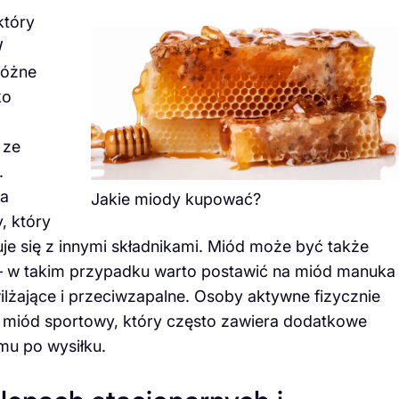
który
W
różne
ko
 ze
.
ia
Jakie miody kupować?
, który
e się z innymi składnikami. Miód może być także
 w takim przypadku warto postawić na miód manuka
ilżające i przeciwzapalne. Osoby aktywne fizycznie
z miód sportowy, który często zawiera dodatkowe
mu po wysiłku.