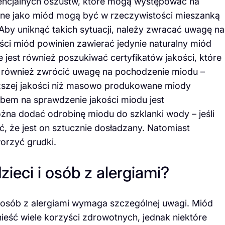
ncjalnych oszustw, które mogą występować na
wane jako miód mogą być w rzeczywistości mieszanką
by uniknąć takich sytuacji, należy zwracać uwagę na
ści miód powinien zawierać jedynie naturalny miód
jest również poszukiwać certyfikatów jakości, które
o również zwrócić uwagę na pochodzenie miodu –
yższej jakości niż masowo produkowane miody
bem na sprawdzenie jakości miodu jest
na dodać odrobinę miodu do szklanki wody – jeśli
, że jest on sztucznie dosładzany. Natomiast
orzyć grudki.
ieci i osób z alergiami?
osób z alergiami wymaga szczególnej uwagi. Miód
ieść wiele korzyści zdrowotnych, jednak niektóre