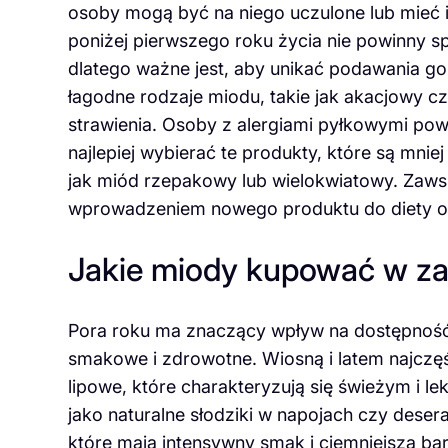
osoby mogą być na niego uczulone lub mieć 
poniżej pierwszego roku życia nie powinny 
dlatego ważne jest, aby unikać podawania g
łagodne rodzaje miodu, takie jak akacjowy czy
strawienia. Osoby z alergiami pyłkowymi po
najlepiej wybierać te produkty, które są mni
jak miód rzepakowy lub wielokwiatowy. Zaws
wprowadzeniem nowego produktu do diety os
Jakie miody kupować w za
Pora roku ma znaczący wpływ na dostępność
smakowe i zdrowotne. Wiosną i latem najcz
lipowe, które charakteryzują się świeżym i l
jako naturalne słodziki w napojach czy dese
które mają intensywny smak i ciemniejszą ba