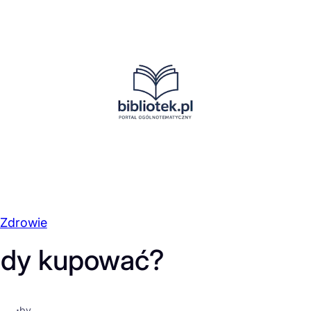
Zdrowie
ody kupować?
·
by