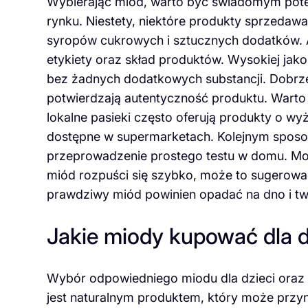
Wybierając miód, warto być świadomym pote
rynku. Niestety, niektóre produkty sprzeda
syropów cukrowych i sztucznych dodatków. A
etykiety oraz skład produktów. Wysokiej jako
bez żadnych dodatkowych substancji. Dobrze 
potwierdzają autentyczność produktu. Wart
lokalne pasieki często oferują produkty o w
dostępne w supermarketach. Kolejnym sposo
przeprowadzenie prostego testu w domu. Moż
miód rozpuści się szybko, może to sugerować
prawdziwy miód powinien opadać na dno i tw
Jakie miody kupować dla dz
Wybór odpowiedniego miodu dla dzieci oraz 
jest naturalnym produktem, który może przyn