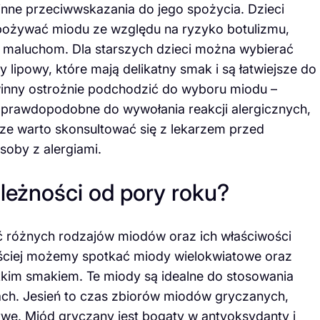
inne przeciwwskazania do jego spożycia. Dzieci
spożywać miodu ze względu na ryzyko botulizmu,
o maluchom. Dla starszych dzieci można wybierać
 lipowy, które mają delikatny smak i są łatwiejsze do
winny ostrożnie podchodzić do wyboru miodu –
ej prawdopodobne do wywołania reakcji alergicznych,
ze warto skonsultować się z lekarzem przed
oby z alergiami.
leżności od pory roku?
 różnych rodzajów miodów oraz ich właściwości
ęściej możemy spotkać miody wielokwiatowe oraz
ekkim smakiem. Te miody są idealne do stosowania
rach. Jesień to czas zbiorów miodów gryczanych,
rwę. Miód gryczany jest bogaty w antyoksydanty i