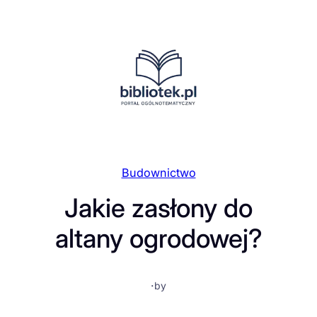
Przejdź
do
treści
Budownictwo
Jakie zasłony do
altany ogrodowej?
·
by