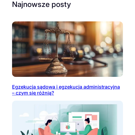
Najnowsze posty
Egzekucja sądowa i egzekucja administracyjna
– czym się różnią?