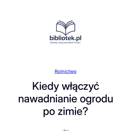
Przejdź
do
treści
Rolnictwo
Kiedy włączyć
nawadnianie ogrodu
po zimie?
·
by