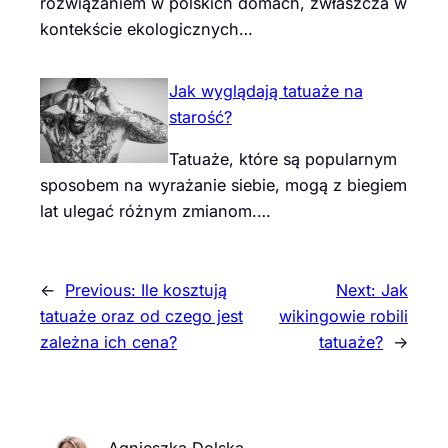
rozwiązaniem w polskich domach, zwłaszcza w
kontekście ekologicznych…
Jak wyglądają tatuaże na
starość?
Tatuaże, które są popularnym
sposobem na wyrażanie siebie, mogą z biegiem
lat ulegać różnym zmianom.…
←
Previous:
Ile kosztują
Next:
Jak
tatuaże oraz od czego jest
wikingowie robili
zależna ich cena?
tatuaże?
→
Agnieszka Dolska