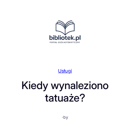
Przejdź
do
treści
Usługi
Kiedy wynaleziono
tatuaże?
·
by