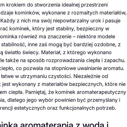
 krokiem do stworzenia idealnej przestrzeni
odzaje kominków, wykonane z rozmaitych materiałów,
. Każdy z nich ma swój niepowtarzalny urok i pasuje
rać kominek, który jest stabilny, bezpieczny w
 kominka również ma znaczenie – niektóre modele
 stabilność, inne zaś mogą być bardziej ozdobne, z
ą światło świecy. Materiał, z którego wykonano
ale także na sposób rozprowadzania ciepła i zapachu.
ciepło, co pozwala na stopniowe uwalnianie aromatu.
ą łatwe w utrzymaniu czystości. Niezależnie od
k jest wykonany z materiałów bezpiecznych, które nie
wem ciepła. Pamiętaj, że kominek aromaterapeutyczny
a, dlatego jego wybór powinien być przemyślany i
encji estetycznych oraz funkcjonalnych potrzeb.
inka aromaterapia z wodą i