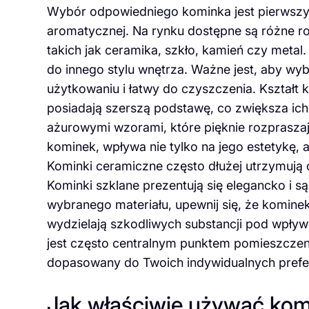
Wybór odpowiedniego kominka jest pierwszym
aromatycznej. Na rynku dostępne są różne r
takich jak ceramika, szkło, kamień czy metal
do innego stylu wnętrza. Ważne jest, aby wyb
użytkowaniu i łatwy do czyszczenia. Kształt
posiadają szerszą podstawę, co zwiększa ich
ażurowymi wzorami, które pięknie rozpraszaj
kominek, wpływa nie tylko na jego estetykę, 
Kominki ceramiczne często dłużej utrzymują 
Kominki szklane prezentują się elegancko i s
wybranego materiału, upewnij się, że komine
wydzielają szkodliwych substancji pod wpły
jest często centralnym punktem pomieszczeni
dopasowany do Twoich indywidualnych prefer
Jak właściwie używać kom