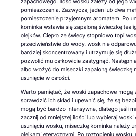
zapachowego. Ilość wosku zależy od jego wie
pomieszczenia. Zazwyczaj jeden lub dwa mał
pomieszczenie przyjemnym aromatem. Po umi
kominka wstawia się zapaloną świeczkę teali
olejków. Ciepło ze świecy stopniowo topi wo
przeciwieństwie do wody, wosk nie odparowuje
bardziej skoncentrowany i utrzymuje się dłuż
pozwolić mu całkowicie zastygnąć. Następnie
albo włożyć do miseczki zapaloną świeczkę na
usunięcie w całości.
Warto pamiętać, że woski zapachowe mogą za
sprawdzić ich skład i upewnić się, że są bezp
mogą być bardzo intensywne, dlatego jeśli 
zacznij od mniejszej ilości lub wybieraj woski
usunięciu wosku, miseczkę kominka należy u
olejkami eterycznymi. Po roztopieniu wosku,