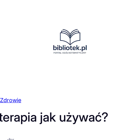
Zdrowie
erapia jak używać?
·
by