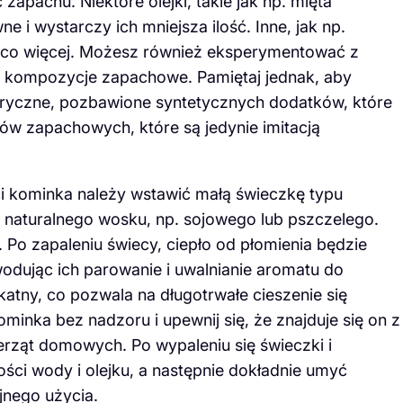
apachu. Niektóre olejki, takie jak np. mięta
e i wystarczy ich mniejsza ilość. Inne, jak np.
eco więcej. Możesz również eksperymentować z
e kompozycje zapachowe. Pamiętaj jednak, aby
teryczne, pozbawione syntetycznych dodatków, które
ków zapachowych, które są jedynie imitacją
ci kominka należy wstawić małą świeczkę typu
z naturalnego wosku, np. sojowego lub pszczelego.
 Po zapaleniu świecy, ciepło od płomienia będzie
dując ich parowanie i uwalnianie aromatu do
katny, co pozwala na długotrwałe cieszenie się
inka bez nadzoru i upewnij się, że znajduje się on z
ierząt domowych. Po wypaleniu się świeczki i
ści wody i olejku, a następnie dokładnie umyć
jnego użycia.