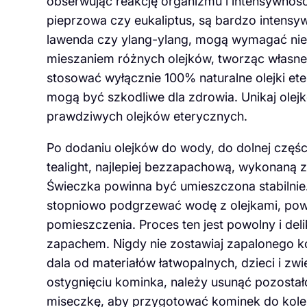
obserwując reakcję organizmu i intensywność z
pieprzowa czy eukaliptus, są bardzo intensywn
lawenda czy ylang-ylang, mogą wymagać ni
mieszaniem różnych olejków, tworząc własn
stosować wyłącznie 100% naturalne olejki e
mogą być szkodliwe dla zdrowia. Unikaj olej
prawdziwych olejków eterycznych.
Po dodaniu olejków do wody, do dolnej częś
tealight, najlepiej bezzapachową, wykonaną 
Świeczka powinna być umieszczona stabilnie.
stopniowo podgrzewać wodę z olejkami, powo
pomieszczenia. Proces ten jest powolny i deli
zapachem. Nigdy nie zostawiaj zapalonego kom
dala od materiałów łatwopalnych, dzieci i zw
ostygnięciu kominka, należy usunąć pozostało
miseczkę, aby przygotować kominek do kole