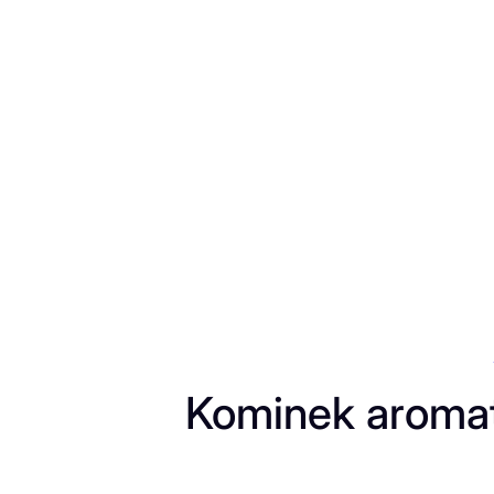
Przejdź
do
treści
Kominek aromat