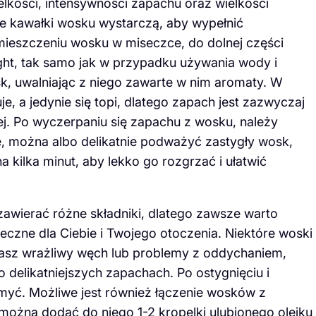
lkości, intensywności zapachu oraz wielkości
e kawałki wosku wystarczą, aby wypełnić
eszczeniu wosku w miseczce, do dolnej części
ght, tak samo jak w przypadku używania wody i
sk, uwalniając z niego zawarte w nim aromaty. W
, a jedynie się topi, dlatego zapach jest zazwyczaj
ej. Po wyczerpaniu się zapachu z wosku, należy
, można albo delikatnie podważyć zastygły wosk,
 kilka minut, aby lekko go rozgrzać i ułatwić
wierać różne składniki, dlatego zawsze warto
ieczne dla Ciebie i Twojego otoczenia. Niektóre woski
masz wrażliwy węch lub problemy z oddychaniem,
 o delikatniejszych zapachach. Po ostygnięciu i
myć. Możliwe jest również łączenie wosków z
 można dodać do niego 1-2 kropelki ulubionego olejku