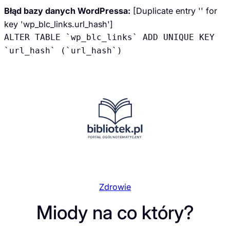
Błąd bazy danych WordPressa:
[Duplicate entry '' for
key 'wp_blc_links.url_hash']
ALTER TABLE `wp_blc_links` ADD UNIQUE KEY
`url_hash` (`url_hash`)
Przejdź
do
treści
Zdrowie
Miody na co który?