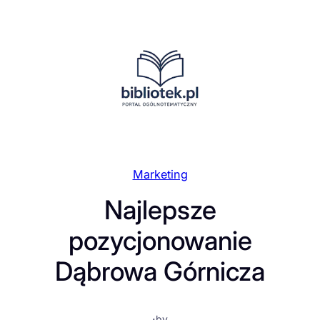
Przejdź
do
treści
Marketing
Najlepsze
pozycjonowanie
Dąbrowa Górnicza
·
by