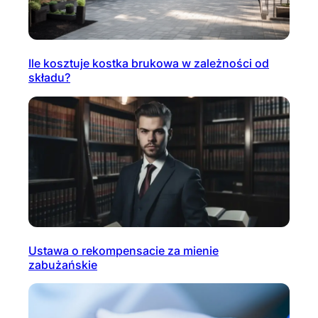
Ile kosztuje kostka brukowa w zależności od
składu?
Ustawa o rekompensacie za mienie
zabużańskie