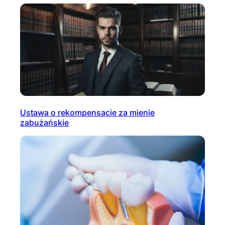
Ustawa o rekompensacie za mienie
zabużańskie