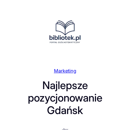
Przejdź
do
treści
Marketing
Najlepsze
pozycjonowanie
Gdańsk
·
by