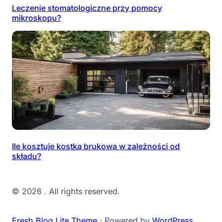
Leczenie stomatologiczne przy pomocy
mikroskopu?
Ile kosztuje kostka brukowa w zależności od
składu?
© 2026
. All rights reserved.
Fresh Blog Lite Theme
⋅ Powered by
WordPress