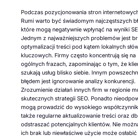
Podczas pozycjonowania stron internetowyc
Rumi warto być świadomym najczęstszych b
które mogą negatywnie wpłynąć na wyniki SE
Jednym z najważniejszych problemów jest b
optymalizacji treści pod kątem lokalnych słó
kluczowych. Firmy często koncentrują się na
ogólnych frazach, zapominając o tym, że klie
szukają usług blisko siebie. Innym powszech
błędem jest ignorowanie analizy konkurencji.
Zrozumienie działań innych firm w regioni
skutecznych strategii SEO. Ponadto nieodpow
mogą prowadzić do wysokiego współczynnika 
także regularne aktualizowanie treści oraz db
odstraszać potencjalnych klientów. Nie moż
ich brak lub niewłaściwe użycie może osłabi