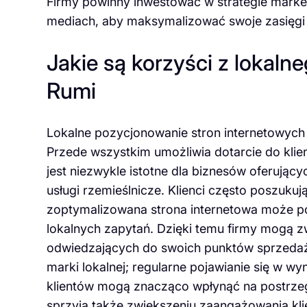
Firmy powinny inwestować w strategie market
mediach, aby maksymalizować swoje zasięgi 
Jakie są korzyści z lokaln
Rumi
Lokalne pozycjonowanie stron internetowych p
Przede wszystkim umożliwia dotarcie do klie
jest niezwykle istotne dla biznesów oferującyc
usługi rzemieślnicze. Klienci często poszukuj
zoptymalizowana strona internetowa może po
lokalnych zapytań. Dzięki temu firmy mogą z
odwiedzających do swoich punktów sprzedaży.
marki lokalnej; regularne pojawianie się w 
klientów mogą znacząco wpłynąć na postrzeg
sprzyja także zwiększeniu zaangażowania kli