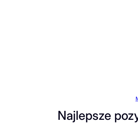
Przejdź
do
treści
Najlepsze poz