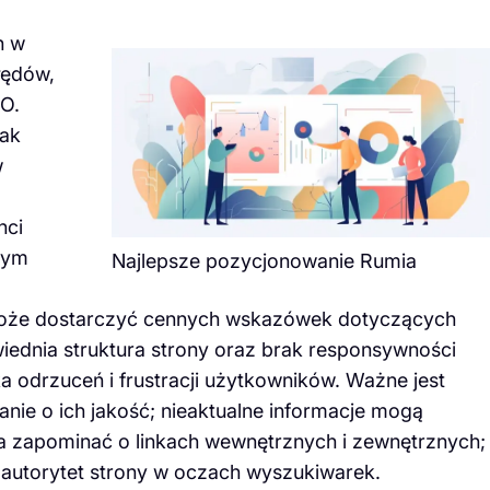
h w
łędów,
O.
rak
w
nci
nym
Najlepsze pozycjonowanie Rumia
e może dostarczyć cennych wskazówek dotyczących
iednia struktura strony oraz brak responsywności
odrzuceń i frustracji użytkowników. Ważne jest
anie o ich jakość; nieaktualne informacje mogą
na zapominać o linkach wewnętrznych i zewnętrznych;
ć autorytet strony w oczach wyszukiwarek.