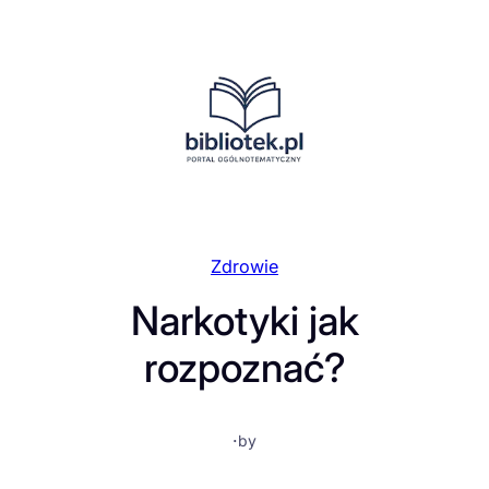
Przejdź
do
treści
Zdrowie
Narkotyki jak
rozpoznać?
·
by