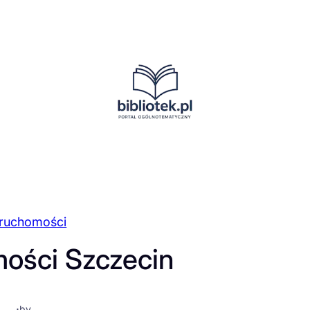
eruchomości
ości Szczecin
·
by