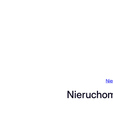
Przejdź
do
treści
Ni
Nieruchom