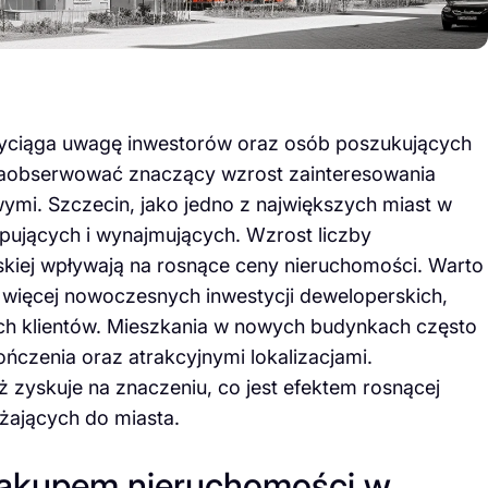
zyciąga uwagę inwestorów oraz osób poszukujących
zaobserwować znaczący wzrost zainteresowania
wymi. Szczecin, jako jedno z największych miast w
upujących i wynajmujących. Wzrost liczby
skiej wpływają na rosnące ceny nieruchomości. Warto
 więcej nowoczesnych inwestycji deweloperskich,
ch klientów. Mieszkania w nowych budynkach często
czenia oraz atrakcyjnymi lokalizacjami.
zyskuje na znaczeniu, co jest efektem rosnącej
żających do miasta.
zakupem nieruchomości w