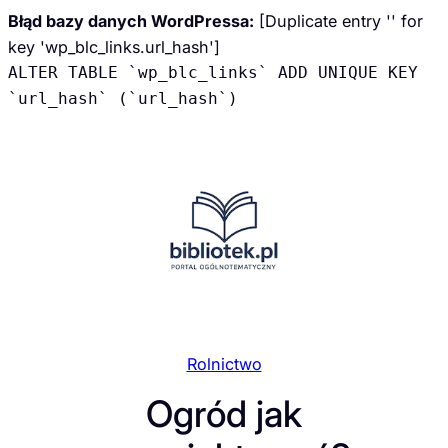
Błąd bazy danych WordPressa:
[Duplicate entry '' for
key 'wp_blc_links.url_hash']
ALTER TABLE `wp_blc_links` ADD UNIQUE KEY
`url_hash` (`url_hash`)
Przejdź
do
treści
Rolnictwo
Ogród jak