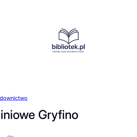
downictwo
iniowe Gryfino
·
by