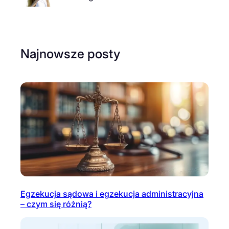
Najnowsze posty
Egzekucja sądowa i egzekucja administracyjna
– czym się różnią?