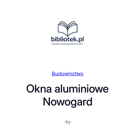
Przejdź
do
treści
Budownictwo
Okna aluminiowe
Nowogard
·
by