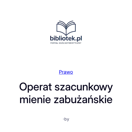
Przejdź
do
treści
Prawo
Operat szacunkowy
mienie zabużańskie
·
by