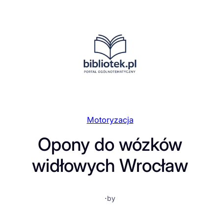
Przejdź
do
treści
Motoryzacja
Opony do wózków
widłowych Wrocław
·
by