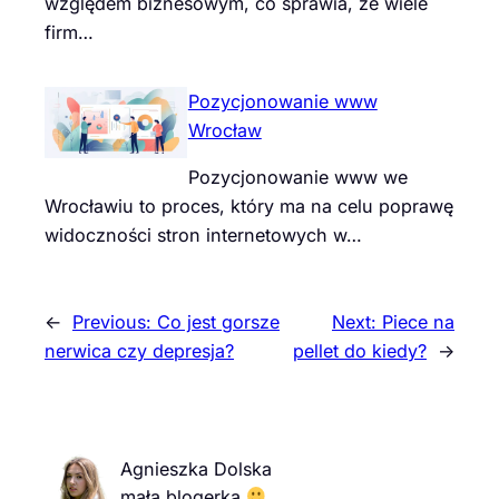
względem biznesowym, co sprawia, że wiele
firm…
Pozycjonowanie www
Wrocław
Pozycjonowanie www we
Wrocławiu to proces, który ma na celu poprawę
widoczności stron internetowych w…
←
Previous:
Co jest gorsze
Next:
Piece na
nerwica czy depresja?
pellet do kiedy?
→
Agnieszka Dolska
mała blogerka