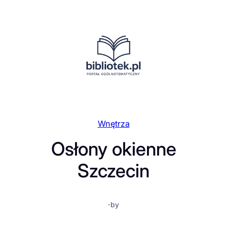
Przejdź
do
treści
Wnętrza
Osłony okienne
Szczecin
·
by