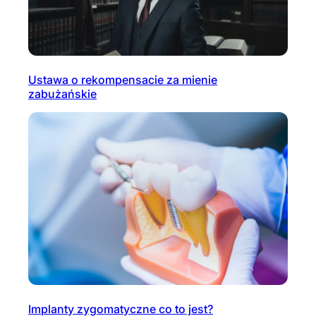
Ustawa o rekompensacie za mienie
zabużańskie
Implanty zygomatyczne co to jest?