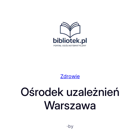
Przejdź
do
treści
Zdrowie
Ośrodek uzależnień
Warszawa
·
by