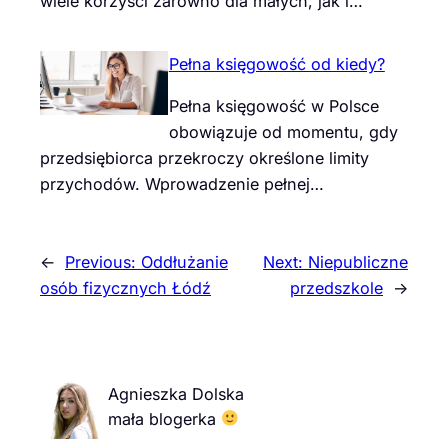
wiele korzyści zarówno dla małych, jak i…
Pełna księgowość od kiedy?
Pełna księgowość w Polsce
obowiązuje od momentu, gdy
przedsiębiorca przekroczy określone limity
przychodów. Wprowadzenie pełnej…
←
Previous:
Oddłużanie
Next:
Niepubliczne
osób fizycznych Łódź
przedszkole
→
Agnieszka Dolska
mała blogerka