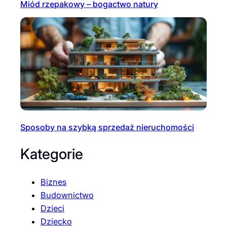
Miód rzepakowy – bogactwo natury
Sposoby na szybką sprzedaż nieruchomości
Kategorie
Biznes
Budownictwo
Dzieci
Dziecko