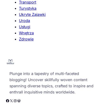
Transport
Turystyka
Ukryte Zajawki
Uroda
Usługi
Wnętrza
Zdrowie
Plunge into a tapestry of multi-faceted
blogging! Uncover skillfully woven content
spanning diverse topics, crafted to inspire and
enthrall inquisitive minds worldwide.
Facebook
X
Instagram
WordPress