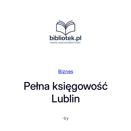
Przejdź
do
treści
Biznes
Pełna księgowość
Lublin
·
by