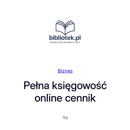
Przejdź
do
treści
Biznes
Pełna księgowość
online cennik
·
by