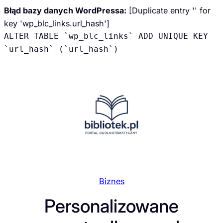
Błąd bazy danych WordPressa:
[Duplicate entry '' for
key 'wp_blc_links.url_hash']
ALTER TABLE `wp_blc_links` ADD UNIQUE KEY
`url_hash` (`url_hash`)
Przejdź
do
treści
Biznes
Personalizowane