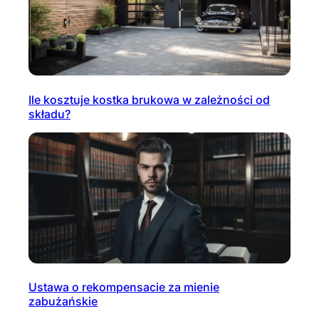
Ile kosztuje kostka brukowa w zależności od
składu?
Ustawa o rekompensacie za mienie
zabużańskie