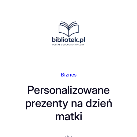
Przejdź
do
treści
Biznes
Personalizowane
prezenty na dzień
matki
·
by