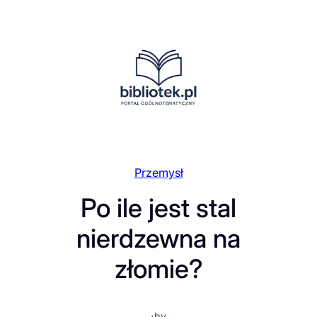
Przejdź
do
treści
Przemysł
Po ile jest stal
nierdzewna na
złomie?
·
by