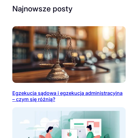
Najnowsze posty
Egzekucja sądowa i egzekucja administracyjna
– czym się różnią?