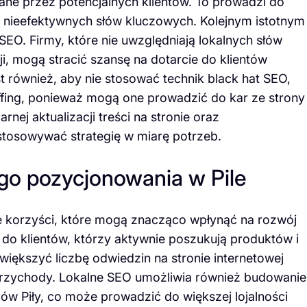
wane przez potencjalnych klientów. To prowadzi do
nieefektywnych słów kluczowych. Kolejnym istotnym
EO. Firmy, które nie uwzględniają lokalnych słów
ji, mogą stracić szansę na dotarcie do klientów
t również, aby nie stosować technik black hat SEO,
ffing, ponieważ mogą one prowadzić do kar ze strony
nej aktualizacji treści na stronie oraz
tosowywać strategię w miarę potrzeb.
ego pozycjonowania w Pile
e korzyści, które mogą znacząco wpłynąć na rozwój
 do klientów, którzy aktywnie poszukują produktów i
iększyć liczbę odwiedzin na stronie internetowej
 przychody. Lokalne SEO umożliwia również budowanie
ów Piły, co może prowadzić do większej lojalności