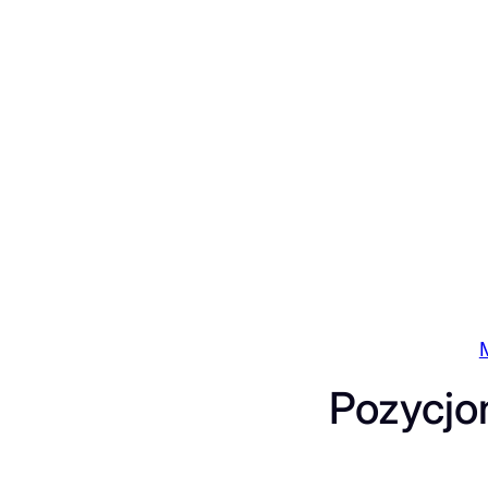
Przejdź
do
treści
Pozycjo