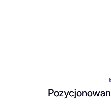
Przejdź
do
treści
Pozycjonowan