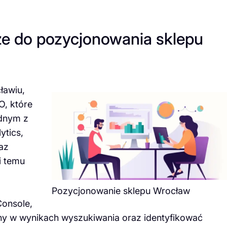
sze do pozycjonowania sklepu
ławiu,
O, które
ednym z
ytics,
raz
i temu
Pozycjonowanie sklepu Wrocław
Console,
ny w wynikach wyszukiwania oraz identyfikować