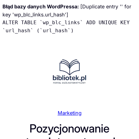
Błąd bazy danych WordPressa:
[Duplicate entry '' for
key 'wp_blc_links.url_hash']
ALTER TABLE `wp_blc_links` ADD UNIQUE KEY
`url_hash` (`url_hash`)
Przejdź
do
treści
Marketing
Pozycjonowanie