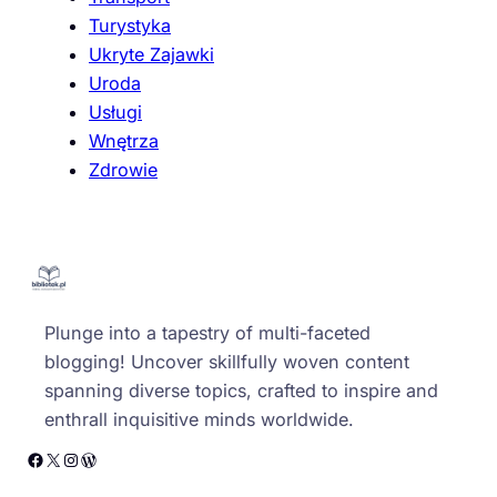
Turystyka
Ukryte Zajawki
Uroda
Usługi
Wnętrza
Zdrowie
Plunge into a tapestry of multi-faceted
blogging! Uncover skillfully woven content
spanning diverse topics, crafted to inspire and
enthrall inquisitive minds worldwide.
Facebook
X
Instagram
WordPress