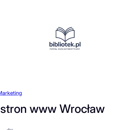
Marketing
 stron www Wrocław
·
by