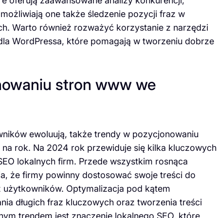
re oferują zaawansowane analizy konkurencji,
ożliwiają one także śledzenie pozycji fraz w
ch. Warto również rozważyć korzystanie z narzędzi
O dla WordPressa, które pomagają w tworzeniu dobrze
onowaniu stron www we
owników ewoluują, także trendy w pozycjonowaniu
 na rok. Na 2024 rok przewiduje się kilka kluczowych
SEO lokalnych firm. Przede wszystkim rosnąca
, że firmy powinny dostosować swoje treści do
z użytkowników. Optymalizacja pod kątem
 długich fraz kluczowych oraz tworzenia treści
nym trendem jest znaczenie lokalnego SEO, które