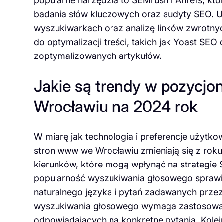
popularne narzędzia to SEMrush i Ahrefs, któ
badania słów kluczowych oraz audyty SEO. Um
wyszukiwarkach oraz analizę linków zwrotny
do optymalizacji treści, takich jak Yoast SE
zoptymalizowanych artykułów.
Jakie są trendy w pozycj
Wrocławiu na 2024 rok
W miarę jak technologia i preferencje użytk
stron www we Wrocławiu zmieniają się z roku
kierunków, które mogą wpłynąć na strategie 
popularność wyszukiwania głosowego sprawia
naturalnego języka i pytań zadawanych prze
wyszukiwania głosowego wymaga zastosowania
odpowiadających na konkretne pytania. Kolej