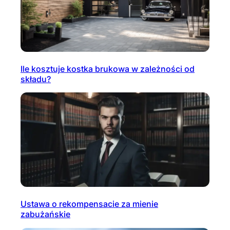
Ile kosztuje kostka brukowa w zależności od
składu?
Ustawa o rekompensacie za mienie
zabużańskie