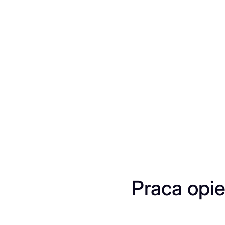
Przejdź
do
treści
Praca opi