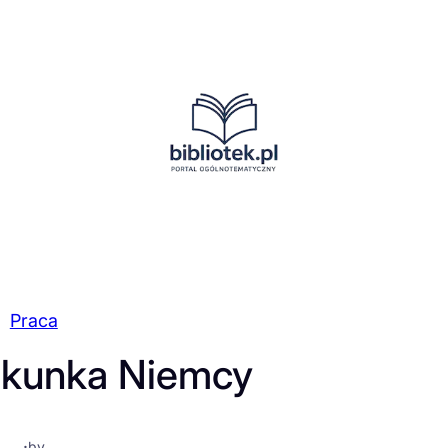
Praca
ekunka Niemcy
·
by