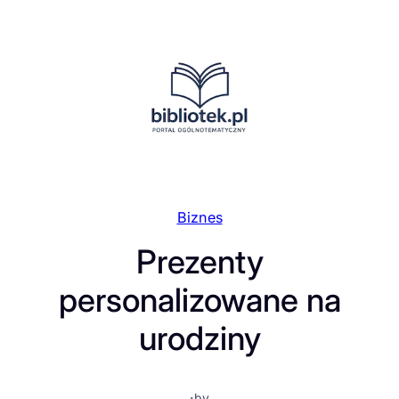
Przejdź
do
treści
Biznes
Prezenty
personalizowane na
urodziny
·
by