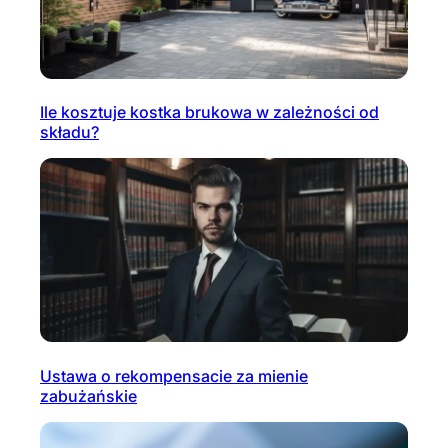
Ile kosztuje kostka brukowa w zależności od
składu?
Ustawa o rekompensacie za mienie
zabużańskie