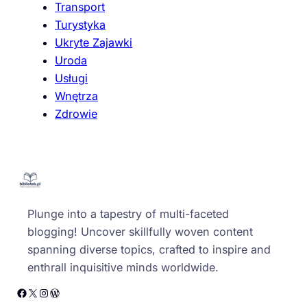
Transport
Turystyka
Ukryte Zajawki
Uroda
Usługi
Wnętrza
Zdrowie
Plunge into a tapestry of multi-faceted
blogging! Uncover skillfully woven content
spanning diverse topics, crafted to inspire and
enthrall inquisitive minds worldwide.
Facebook
X
Instagram
WordPress