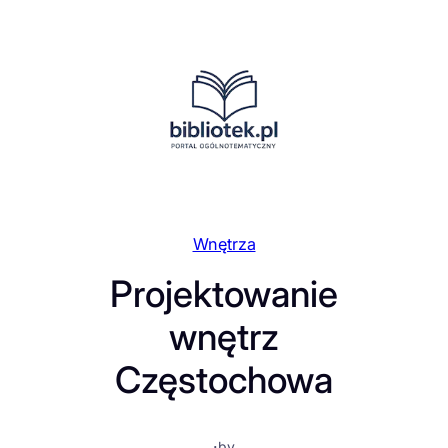
Przejdź
do
treści
Wnętrza
Projektowanie
wnętrz
Częstochowa
·
by