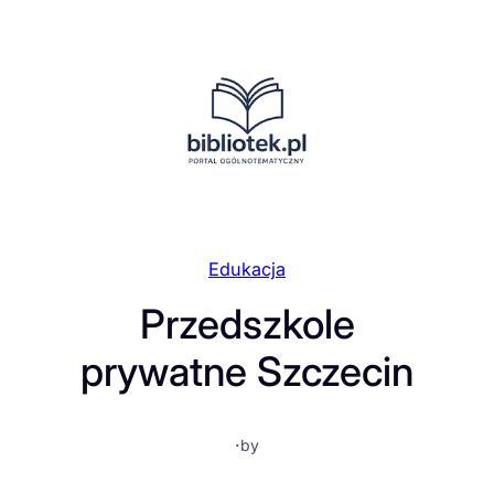
Przejdź
do
treści
Edukacja
Przedszkole
prywatne Szczecin
·
by