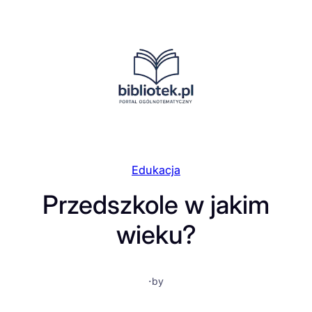
Przejdź
do
treści
Edukacja
Przedszkole w jakim
wieku?
·
by