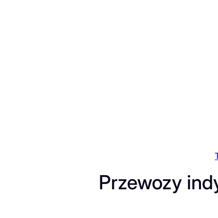
Przejdź
do
treści
Przewozy ind