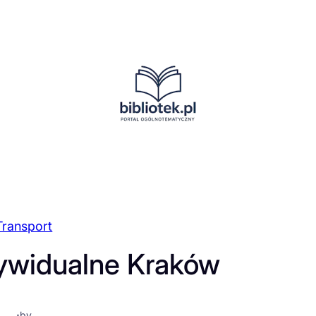
Transport
ywidualne Kraków
·
by