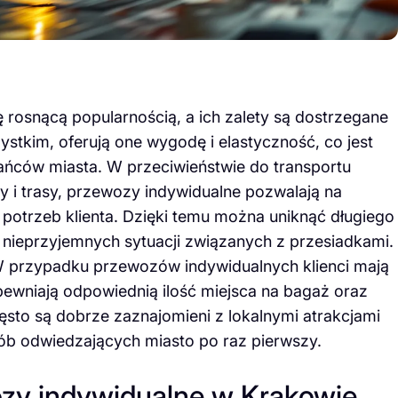
 rosnącą popularnością, a ich zalety są dostrzegane
stkim, oferują one wygodę i elastyczność, co jest
kańców miasta. W przeciwieństwie do transportu
y i trasy, przewozy indywidualne pozwalają na
potrzeb klienta. Dzięki temu można uniknąć długiego
 nieprzyjemnych sytuacji związanych z przesiadkami.
. W przypadku przewozów indywidualnych klienci mają
pewniają odpowiednią ilość miejsca na bagaż oraz
sto są dobrze zaznajomieni z lokalnymi atrakcjami
ób odwiedzających miasto po raz pierwszy.
wozy indywidualne w Krakowie