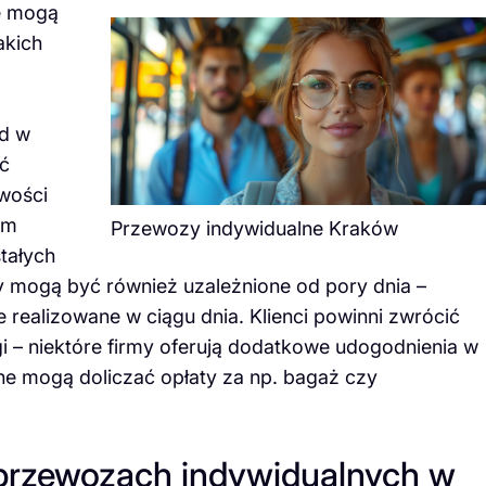
e mogą
akich
zd w
ć
owości
rm
Przewozy indywidualne Kraków
stałych
y mogą być również uzależnione od pory dnia –
 realizowane w ciągu dnia. Klienci powinni zwrócić
gi – niektóre firmy oferują dodatkowe udogodnienia w
e mogą doliczać opłaty za np. bagaż czy
o przewozach indywidualnych w