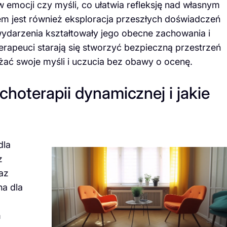
emocji czy myśli, co ułatwia refleksję nad własnym
m jest również eksploracja przeszłych doświadczeń
 wydarzenia kształtowały jego obecne zachowania i
erapeuci starają się stworzyć bezpieczną przestrzeń
ać swoje myśli i uczucia bez obawy o ocenę.
hoterapii dynamicznej i jakie
dla
z
az
a dla
m