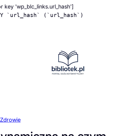
or key 'wp_blc_links.url_hash']
Y `url_hash` (`url_hash`)
Zdrowie