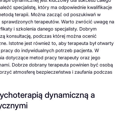
apii dynamicznej jest kluczowy dla sukcesu całego
leźć specjalistę, który ma odpowiednie kwalifikacje
metodą terapii. Można zacząć od poszukiwań w
ia sprawdzonych terapeutów. Warto zwrócić uwagę na
fikaty i szkolenia danego specjalisty. Dobrym
szą konsultację, podczas której można ocenić
. Istotne jest również to, aby terapeuta był otwarty
y pracy do indywidualnych potrzeb pacjenta. W
nia dotyczące metod pracy terapeuty oraz jego
ami. Dobrze dobrany terapeuta powinien być osobą
orzyć atmosferę bezpieczeństwa i zaufania podczas
sychoterapią dynamiczną a
ycznymi