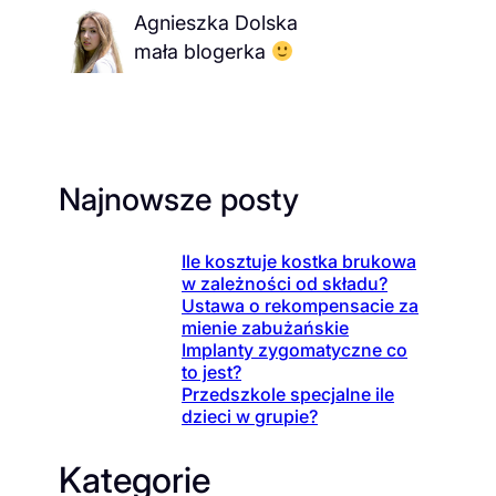
Agnieszka Dolska
mała blogerka
Najnowsze posty
Ile kosztuje kostka brukowa
w zależności od składu?
Ustawa o rekompensacie za
mienie zabużańskie
Implanty zygomatyczne co
to jest?
Przedszkole specjalne ile
dzieci w grupie?
Kategorie