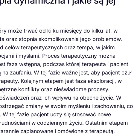
ia dynamiczna i jakie są jej
y może trwać od kilku miesięcy do kilku lat, w
nta oraz stopnia skomplikowania jego problemów.
 od celów terapeutycznych oraz tempa, w jakim
ocjami i myślami. Proces terapeutyczny można
est faza wstępna, podczas której terapeuta i pacjent
ą na zaufaniu. W tej fazie ważne jest, aby pacjent czuł
apeuty. Kolejnym etapem jest faza eksploracji, w
ętrzne konflikty oraz nieświadome procesy.
doświadczeń oraz ich wpływu na obecne życie. W
dostrzegać zmiany w swoim myśleniu i zachowaniu, co
. W tej fazie pacjent uczy się stosować nowe
z trudnościami w codziennym życiu. Ostatnim etapem
starannie zaplanowane i omówione z terapeutą.