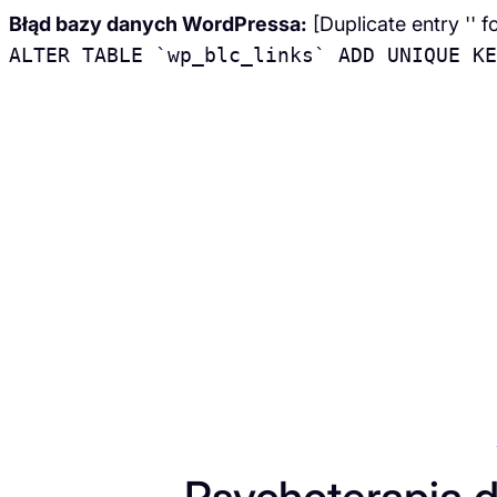
Błąd bazy danych WordPressa:
[Duplicate entry '' f
ALTER TABLE `wp_blc_links` ADD UNIQUE KE
Przejdź
do
treści