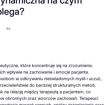
dynamiczna na czym
olega?
·
by
eutyczne, które koncentruje się na zrozumieniu
ch wpływie na zachowanie i emocje pacjenta.
 osobom w odkrywaniu nieświadomych myśli i uczuć,
zeciwieństwie do bardziej strukturalnych metod,
k na relację między terapeutą a pacjentem, co
ów obronnych oraz wzorców zachowań. Terapeuci
rpretację marzeń sennych, analizy przeniesienia oraz