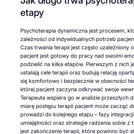
Jak długo trwa psychoterap
etapy
Psychoterapia dynamiczna jest procesem, któr
zależności od indywidualnych potrzeb pacje
Czas trwania terapii jest często uzależniony
pacjent jest gotowy do pracy nad swoimi em
podzielić na kilka etapów. Pierwszym z nich j
ustalają cele terapii oraz budują relację opart
się komfortowo i bezpiecznie w obecności ter
której pacjent zaczyna odkrywać swoje wewn
Terapeuta wspiera go w analizie przeszłych 
miarę postępu terapii pacjent może zacząć 
prowadzi do kolejnego etapu – fazy integracji
umiejętności oraz strategie radzenia sobie 
jest zakończenie terapii, które powinno być 