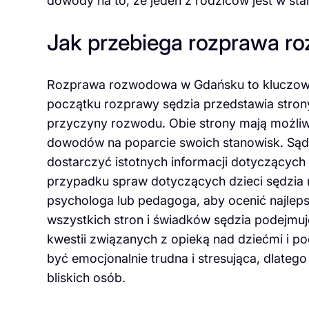
dowody na to, że jeden z rodziców jest w sta
Jak przebiega rozprawa 
Rozprawa rozwodowa w Gdańsku to kluczo
początku rozprawy sędzia przedstawia strony
przyczyny rozwodu. Obie strony mają możli
dowodów na poparcie swoich stanowisk. Sąd
dostarczyć istotnych informacji dotyczących
przypadku spraw dotyczących dzieci sędzia 
psychologa lub pedagoga, aby ocenić najleps
wszystkich stron i świadków sędzia podejmu
kwestii związanych z opieką nad dziećmi i 
być emocjonalnie trudna i stresująca, dlateg
bliskich osób.