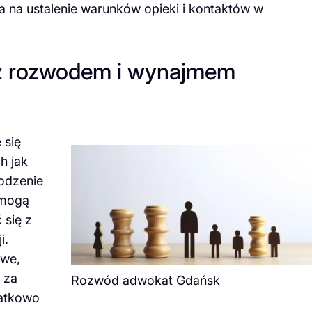
 na ustalenie warunków opieki i kontaktów w
 z rozwodem i wynajmem
 się
h jak
odzenie
 mogą
 się z
i.
owe,
 za
Rozwód adwokat Gdańsk
datkowo