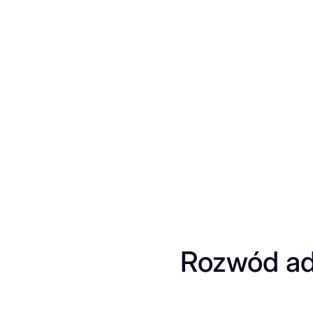
Przejdź
do
treści
Rozwód a