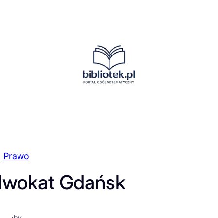
Prawo
dwokat Gdańsk
·
by