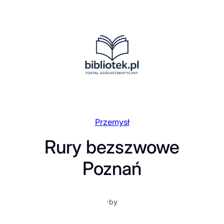
Przejdź
do
treści
Przemysł
Rury bezszwowe
Poznań
·
by