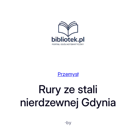
Przejdź
do
treści
Przemysł
Rury ze stali
nierdzewnej Gdynia
·
by