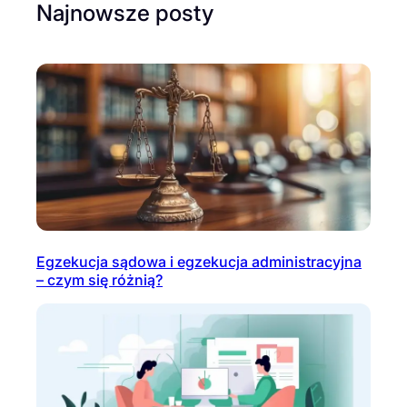
Najnowsze posty
Egzekucja sądowa i egzekucja administracyjna
– czym się różnią?