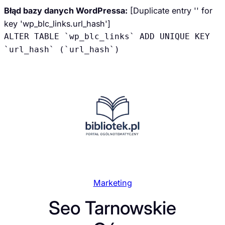
Błąd bazy danych WordPressa:
[Duplicate entry '' for
key 'wp_blc_links.url_hash']
ALTER TABLE `wp_blc_links` ADD UNIQUE KEY
`url_hash` (`url_hash`)
Przejdź
do
treści
Marketing
Seo Tarnowskie