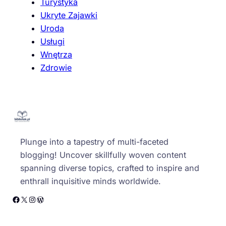
Turystyka
Ukryte Zajawki
Uroda
Usługi
Wnętrza
Zdrowie
Plunge into a tapestry of multi-faceted
blogging! Uncover skillfully woven content
spanning diverse topics, crafted to inspire and
enthrall inquisitive minds worldwide.
Facebook
X
Instagram
WordPress