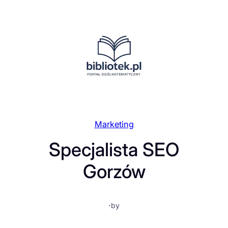
Przejdź
do
treści
Marketing
Specjalista SEO
Gorzów
·
by