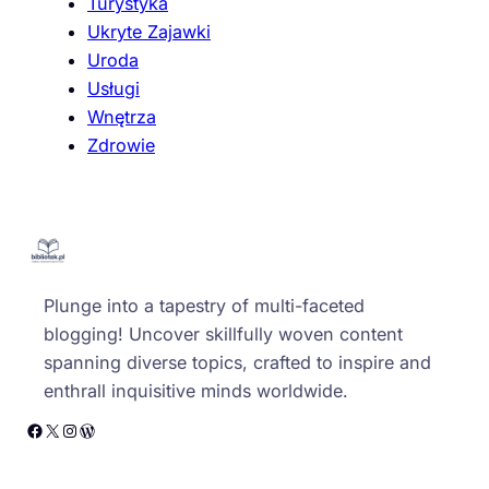
Turystyka
Ukryte Zajawki
Uroda
Usługi
Wnętrza
Zdrowie
Plunge into a tapestry of multi-faceted
blogging! Uncover skillfully woven content
spanning diverse topics, crafted to inspire and
enthrall inquisitive minds worldwide.
Facebook
X
Instagram
WordPress