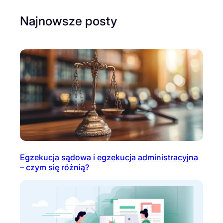
Najnowsze posty
Egzekucja sądowa i egzekucja administracyjna
– czym się różnią?