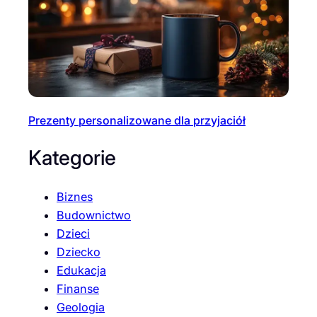
Prezenty personalizowane dla przyjaciół
Kategorie
Biznes
Budownictwo
Dzieci
Dziecko
Edukacja
Finanse
Geologia