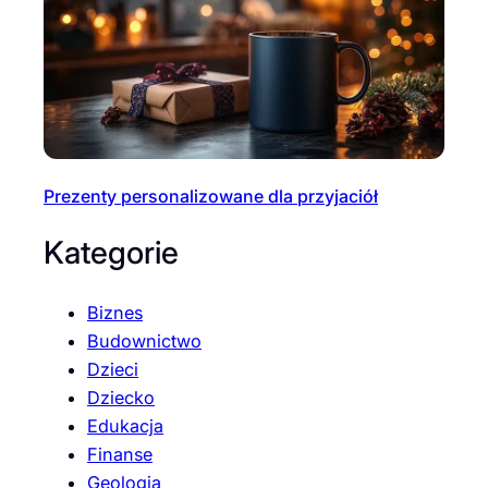
Prezenty personalizowane dla przyjaciół
Kategorie
Biznes
Budownictwo
Dzieci
Dziecko
Edukacja
Finanse
Geologia