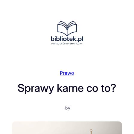
Przejdź
do
treści
Prawo
Sprawy karne co to?
·
by