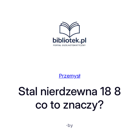
Przejdź
do
treści
Przemysł
Stal nierdzewna 18 8
co to znaczy?
·
by