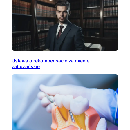
Ustawa o rekompensacie za mienie
zabużańskie