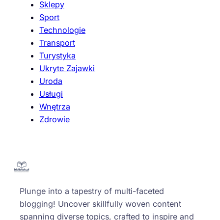
Sklepy
Sport
Technologie
Transport
Turystyka
Ukryte Zajawki
Uroda
Usługi
Wnętrza
Zdrowie
Plunge into a tapestry of multi-faceted
blogging! Uncover skillfully woven content
spanning diverse topics, crafted to inspire and