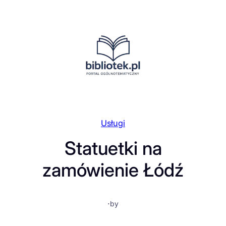
Przejdź
do
treści
Usługi
Statuetki na
zamówienie Łódź
·
by