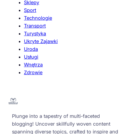
Sklepy
Sport
Technologie
Transport
Turystyka
Ukryte Zajawki
Uroda
Usługi
Wnętrza
Zdrowie
Plunge into a tapestry of multi-faceted
blogging! Uncover skillfully woven content
spanning diverse topics, crafted to inspire and