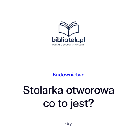
Przejdź
do
treści
Budownictwo
Stolarka otworowa
co to jest?
·
by