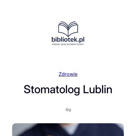
Przejdź
do
treści
Zdrowie
Stomatolog Lublin
·
by