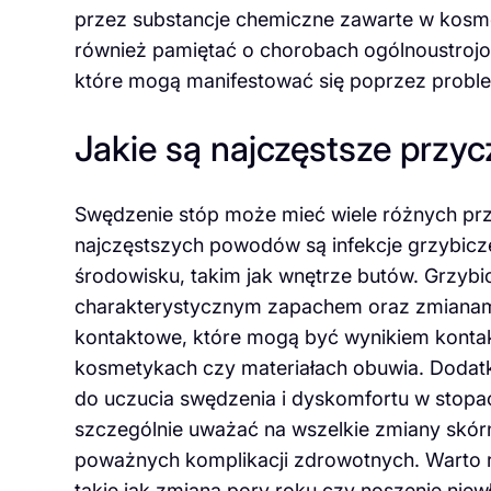
przez substancje chemiczne zawarte w kosme
również pamiętać o chorobach ogólnoustrojo
które mogą manifestować się poprzez proble
Jakie są najczęstsze przy
Swędzenie stóp może mieć wiele różnych prz
najczęstszych powodów są infekcje grzybicze,
środowisku, takim jak wnętrze butów. Grzybic
charakterystycznym zapachem oraz zmianami
kontaktowe, które mogą być wynikiem konta
kosmetykach czy materiałach obuwia. Dodat
do uczucia swędzenia i dyskomfortu w stopa
szczególnie uważać na wszelkie zmiany skó
poważnych komplikacji zdrowotnych. Warto 
takie jak zmiana pory roku czy noszenie ni