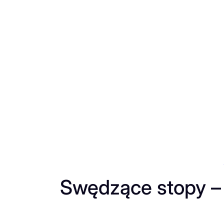
Przejdź
do
treści
Swędzące stopy –