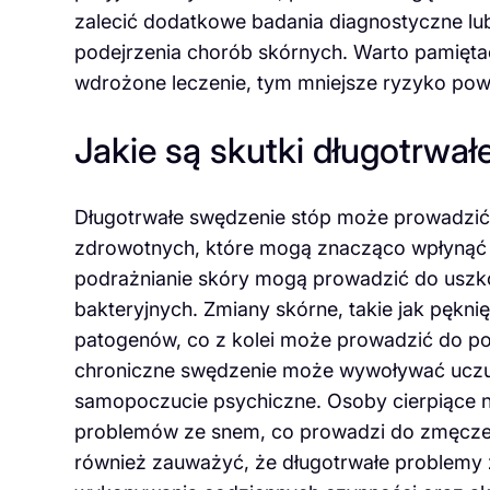
zalecić dodatkowe badania diagnostyczne lu
podejrzenia chorób skórnych. Warto pamiętać
wdrożone leczenie, tym mniejsze ryzyko powikł
Jakie są skutki długotrwa
Długotrwałe swędzenie stóp może prowadzić
zdrowotnych, które mogą znacząco wpłynąć na
podrażnianie skóry mogą prowadzić do uszko
bakteryjnych. Zmiany skórne, takie jak pękni
patogenów, co z kolei może prowadzić do p
chroniczne swędzenie może wywoływać uczuci
samopoczucie psychiczne. Osoby cierpiące 
problemów ze snem, co prowadzi do zmęczeni
również zauważyć, że długotrwałe problemy