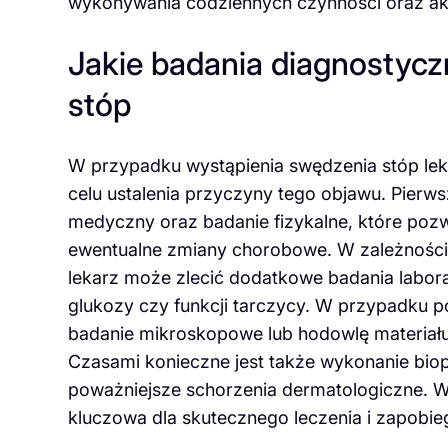
wykonywania codziennych czynności oraz akt
Jakie badania diagnostycz
stóp
W przypadku wystąpienia swędzenia stóp le
celu ustalenia przyczyny tego objawu. Pier
medyczny oraz badanie fizykalne, które pozw
ewentualne zmiany chorobowe. W zależności
lekarz może zlecić dodatkowe badania labora
glukozy czy funkcji tarczycy. W przypadku p
badanie mikroskopowe lub hodowlę materiał
Czasami konieczne jest także wykonanie biop
poważniejsze schorzenia dermatologiczne. W
kluczowa dla skutecznego leczenia i zapob