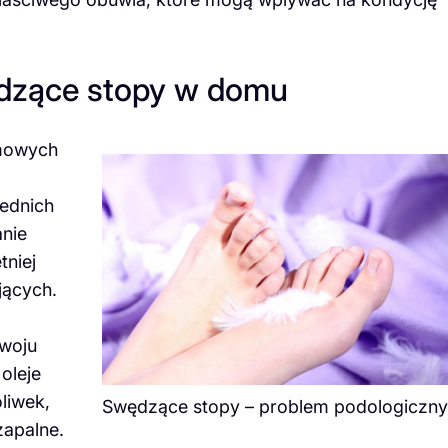
ędzące stopy w domu
mowych
ednich
nie
tniej
jących.
zwoju
oleje
oliwek,
Swędzące stopy – problem podologiczny
zapalne.