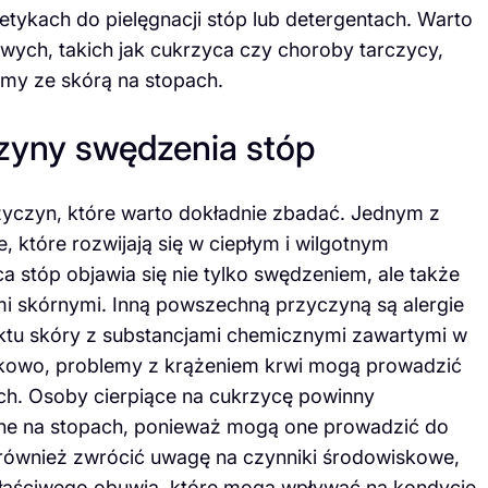
tykach do pielęgnacji stóp lub detergentach. Warto
wych, takich jak cukrzyca czy choroby tarczycy,
my ze skórą na stopach.
czyny swędzenia stóp
yczyn, które warto dokładnie zbadać. Jednym z
 które rozwijają się w ciepłym i wilgotnym
a stóp objawia się nie tylko swędzeniem, ale także
 skórnymi. Inną powszechną przyczyną są alergie
ktu skóry z substancjami chemicznymi zawartymi w
kowo, problemy z krążeniem krwi mogą prowadzić
ch. Osoby cierpiące na cukrzycę powinny
rne na stopach, ponieważ mogą one prowadzić do
również zwrócić uwagę na czynniki środowiskowe,
ewłaściwego obuwia, które mogą wpływać na kondycję