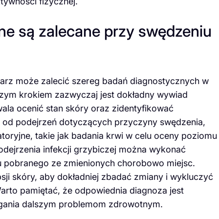
ywności fizycznej.
ne są zalecane przy swędzeniu
karz może zalecić szereg badań diagnostycznych w
wszym krokiem zazwyczaj jest dokładny wywiad
ala ocenić stan skóry oraz zidentyfikować
 od podejrzeń dotyczących przyczyny swędzenia,
toryjne, takie jak badania krwi w celu oceny poziomu
odejrzenia infekcji grzybiczej można wykonać
u pobranego ze zmienionych chorobowo miejsc.
sji skóry, aby dokładniej zbadać zmiany i wykluczyć
arto pamiętać, że odpowiednia diagnoza jest
iegania dalszym problemom zdrowotnym.