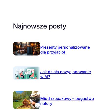
Najnowsze posty
Prezenty personalizowane
dla przyjaciół
Jak działa pozycjonowanie
w AI?
Miód rzepakowy – bogactwo
natury